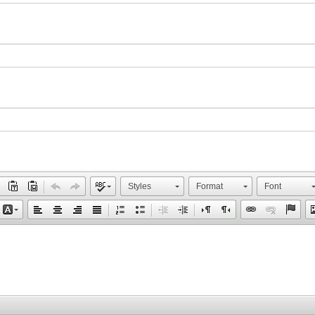
Styles
Format
Font